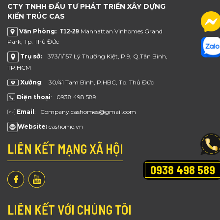
CTY TNHH ĐẦU TƯ PHÁT TRIỂN XÂY DỰNG
KIẾN TRÚC CAS
Văn Phòng
Manhattan Vinhomes Grand
: T12-29
Park, Tp. Thủ Đức
Trụ sở:
373/1/157 Lý Thường Kiệt, P.9, Q.Tân Bình,
TP.HCM
Xưởng
: 30/41 Tam Bình, P.HBC, Tp.
Thủ Đức
Điện thoại
: 0938 498 589
Email
: Company.cashomes@gmail.com
Website:
cashome.vn
LIÊN KẾT MẠNG XÃ HỘI
0938 498 589
LIÊN KẾT VỚI CHÚNG TÔI